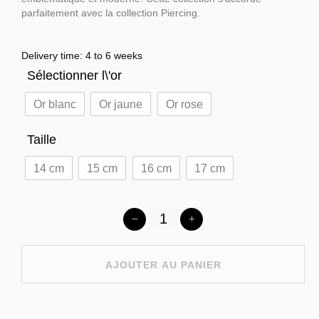
parfaitement avec la collection Piercing.
Delivery time: 4 to 6 weeks
Sélectionner l\'or
Or blanc
Or jaune
Or rose
Taille
14 cm
15 cm
16 cm
17 cm
AJOUTER AU PANIER