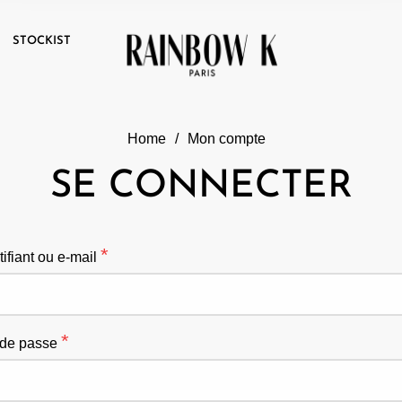
T
STOCKIST
Home
/
Mon compte
Home
/
Mon compte
SE CONNECTER
S’INSCRIRE
*
tifiant ou e-mail
*
esse e-mail
*
 de passe
assword will be sent to your email address.