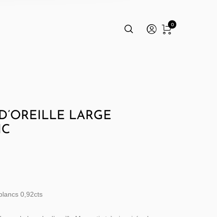
0
D’OREILLE LARGE
IC
blancs 0,92cts