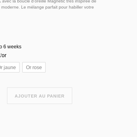
 avec la boucle d’oreille Magnetic très inspirée de
t moderne. Le mélange parfait pour habiller votre
to 6 weeks
'or
r jaune
Or rose
AJOUTER AU PANIER