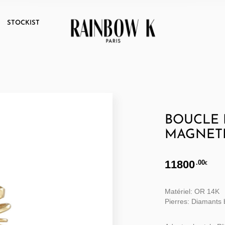
T
STOCKIST
BOUCLE 
MAGNET
11800
.00
€
Matériel: OR 14K
Pierres: Diamants 