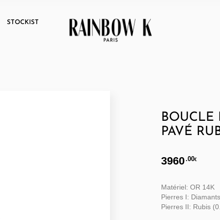
T
STOCKIST
BOUCLE 
PAVÉ RUB
3960
.00
€
Matériel: OR 14K
Pierres I: Diamants
Pierres II: Rubis (0