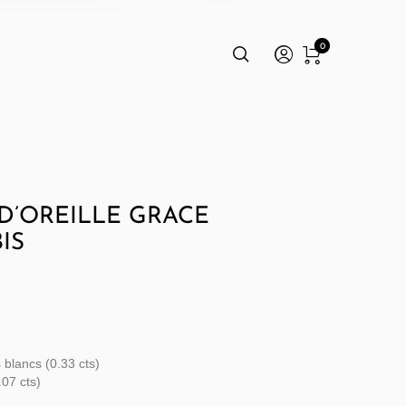
0
D’OREILLE GRACE
IS
 blancs (0.33 cts)
.07 cts)