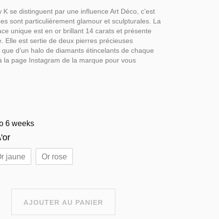
 K se distinguent par une influence Art Déco, c’est
ces sont particulièrement glamour et sculpturales. La
ace unique est en or brillant 14 carats et présente
. Elle est sertie de deux pierres précieuses
i que d’un halo de diamants étincelants de chaque
 à la page Instagram de la marque pour vous
to 6 weeks
'or
r jaune
Or rose
AJOUTER AU PANIER