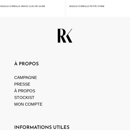
UCLE D’OREILLE GRACE CLOU OR JAUNE
BOUCLE D’OREILLE PETITE STONE
À PROPOS
CAMPAGNE
PRESSE
À PROPOS
STOCKIST
MON COMPTE
INFORMATIONS UTILES