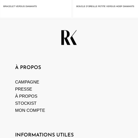
BRACELET VERSUS DIAMANTS
BOUCLE D’OREILLE PETITE VERSUS HOOP DIAMANTS
À PROPOS
CAMPAGNE
PRESSE
À PROPOS
STOCKIST
MON COMPTE
INFORMATIONS UTILES