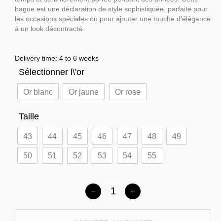
bague est une déclaration de style sophistiquée, parfaite pour
les occasions spéciales ou pour ajouter une touche d’élégance
à un look décontracté.
Delivery time: 4 to 6 weeks
Sélectionner l\'or
Or blanc
Or jaune
Or rose
Taille
43
44
45
46
47
48
49
50
51
52
53
54
55