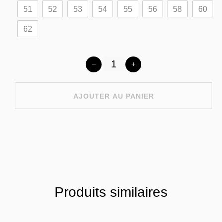
51
52
53
54
55
56
58
60
62
AJOUTER AU PANIER
Produits similaires