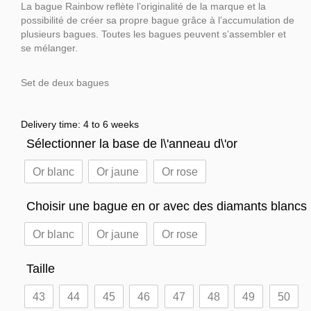
La bague Rainbow reflète l’originalité de la marque et la
possibilité de créer sa propre bague grâce à l’accumulation de
plusieurs bagues. Toutes les bagues peuvent s’assembler et
se mélanger.
Set de deux bagues
Delivery time: 4 to 6 weeks
Sélectionner la base de l\'anneau d\'or
Or blanc
Or jaune
Or rose
Choisir une bague en or avec des diamants blancs
Or blanc
Or jaune
Or rose
Taille
43
44
45
46
47
48
49
50