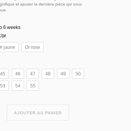
nifique et ajouter la dernière pièce qui vous
nue.
to 6 weeks
'or
r jaune
Or rose
45
46
47
48
49
50
53
54
55
AJOUTER AU PANIER