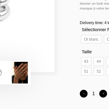
donner un look mag
manque à votre te
Delivery time: 4 
Sélectionner l\
Or blanc
O
Taille
43
44
51
52