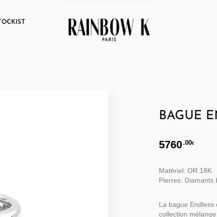
TOCKIST
BAGUE E
5760
.00
€
Matériel: OR 18K
Pierres: Diamants 
La bague Endless e
collection mélange